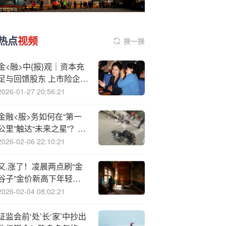
热点
视频
换一换
金<融>中{报}观｜资本充
足与回馈股东 上市险企中
期分红背后的平衡术
2026-01-27 20:56:21
金融<服>务如何在“第一
公里”触达“未来之星”？上
海银行这样支持“文创上
2026-02-06 22:10:21
海”创新创业大赛
又.涨了！凌晨两点刷“金
谷子”金价新高下年轻人
熬夜加仓
2026-02-04 08:02:21
证监会前‘处’长‘家’中抄出