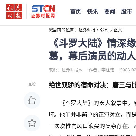
首页
快讯
要闻
股市
您当前的位置：
证券时报
>
公司
>
正文
《斗罗大陆》情深缘
葛，幕后演员的动人
来源：证券时报网
作者：李柱铭
2026-02
绝世双骄的宿命对决：唐三与比
点赞
《斗罗大陆》的宏大叙事中，
环。他们并非简单的正邪对立，而是
一次次推向风口浪尖的复杂存在。