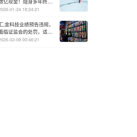
数亿现金！隐身多年终被
查
2026-01-24 18:24:21
汇,金科技业绩预告违规，
面临证监会的处罚，适格
股民可索赔损失！
2026-02-08 00:46:21