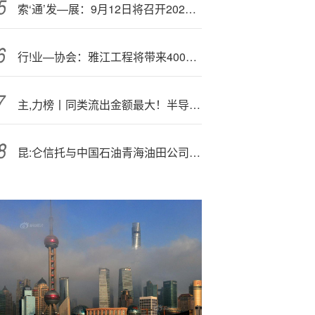
索‘通’发—展：9月12日将召开2025年半年度业绩说明会
行!业—协会：雅江工程将带来400万-600万吨钢铁超级订单
主,力榜丨同类流出金额最大！半导体设备ETF（159516）流出1.91亿元
昆:仑信托与中国石油青海油田公司开展业务交流