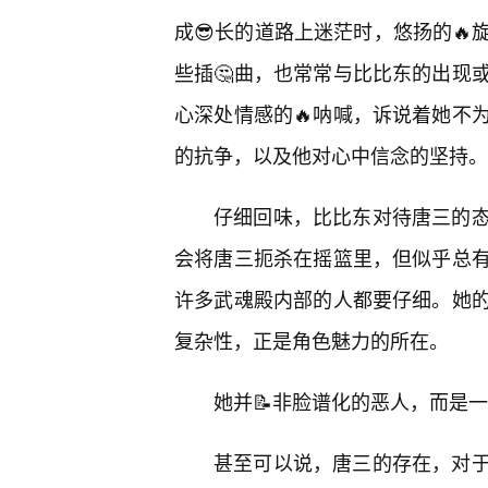
成😎长的道路上迷茫时，悠扬的
些插🤔曲，也常常与比比东的出现
心深处情感的🔥呐喊，诉说着她不
的抗争，以及他对心中信念的坚持。
仔细回味，比比东对待唐三的
会将唐三扼杀在摇篮里，但似乎总
许多武魂殿内部的人都要仔细。她的
复杂性，正是角色魅力的所在。
她并📝非脸谱化的恶人，而是
甚至可以说，唐三的存在，对于