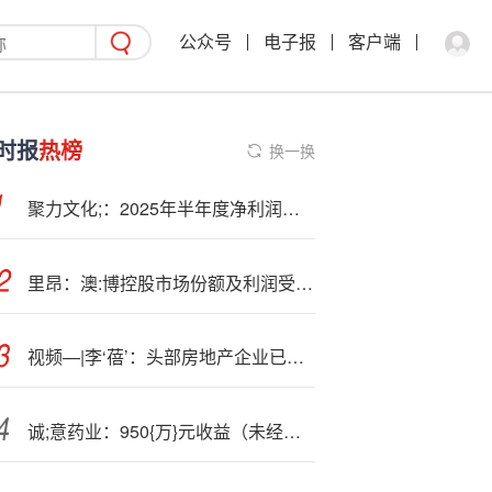
公众号
电子报
客户端
时报
热榜
换一换
聚力文化;：2025年半年度净利润约2365万元
里昂：澳:博控股市场份额及利润受压 续予“持有”评级
视频—|李‘蓓’：头部房地产企业已经偷偷地开出了花朵
诚;意药业：950{万}元收益（未经审计）是本年度增加的收益